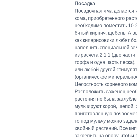
Посадка
Посадочная яма делается 
кома, приобретенного раст
необходимо поместить 10-2
битый кирпич, щебень. А в
как кипарисовики любят б
наполнить специальной зе
из расчета 2:1:1 (две част
торфа и одна часть песка)
или любой другой стимуля
(органическое минерально
Целостность корневого ком
Расположить саженец необ
растения не была заглубл
мульчируют корой, щепой,
приготовленную почвосмес
то под мульчу можно задел
хвойный растений. Все ки
закрепить на опору, чтобы