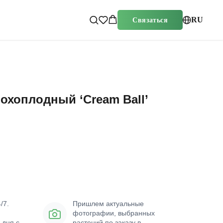
RU
Связаться
охоплодный ‘Cream Ball’
ину
/7.
Пришлем актуальные
фотографии, выбранных
 дня с
растений по заказу в