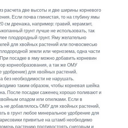
из расчета две высоты и две ширины корневого
ения. Если почва глинистая, то на глубину ямы
0 см дренажа, например: гравий, керамзит,
ыкопанный грунт лучше не использовать, так
олее плодородный грунт. Яму желательно
млей для хвойных растений или почвосмесью
и плодородной земли или чернозема, одна части
. При посадке в яму можно добавить корневин
тор корнеобразования, а так же ОМУ
е удобрение) для хвойных растений.
а без необходимости не нарушать.
ходимо таким образом, чтобы корневая шейка
ена. После посадки саженец хорошо поливают и
 хвойным опадом или опилками. Если в
ь не добавлялось ОМУ для хвойных растений,
ать в грунт любое минеральное удобрение для
парисовики привитые на штамб необходимо
 помочь растению противостоять снеговым и