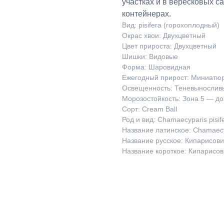
участках и в вересковых с
контейнерах.
Вид: pisifera (горохоплодный)
Окрас хвои: Двухцветный
Цвет прироста: Двухцветный
Шишки: Видовые
Форма: Шаровидная
Ежегодный прирост: Миниатюр
Освещенность: Теневынослив
Морозостойкость: Зона 5 — до
Сорт: Cream Ball
Род и вид: Chamaecyparis pisif
Название латинское: Chamaecypa
Название русское: Кипарисови
Название короткое: Кипарисов