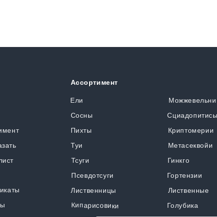
Ассортимент
я
Ели
Можжевельни
Сосны
Сциадопитис
имент
Пихты
Криптомерии
азать
Туи
Метасеквойи
лист
Тсуги
Гинкго
Псевдотсуги
Гортензии
икаты
Лиственницы
Лиственные
ты
Кипарисовики
Голубика