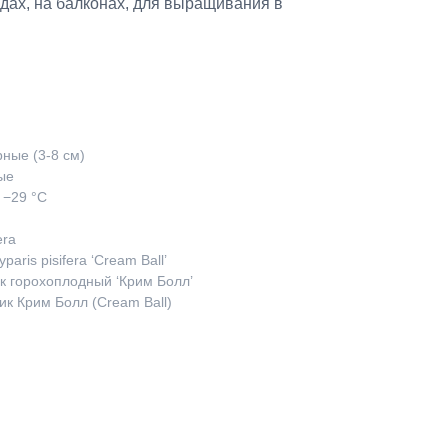
адах, на балконах, для выращивания в
ные (3-8 см)
ые
 −29 °C
era
ris pisifera ‘Cream Ball’
к горохоплодный ‘Крим Болл’
ик Крим Болл (Cream Ball)