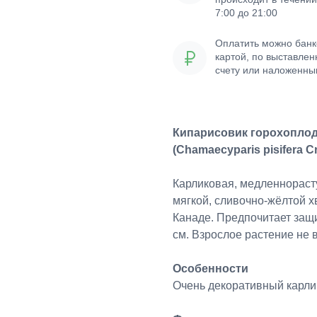
7:00 до 21:00
Оплатить можно банк
картой, по выставле
счету или наложенн
платежом
Кипарисовик горохопло
(Chamaecyparis pisifera C
Карликовая, медленнораст
мягкой, сливочно-жёлтой 
Канаде. Предпочитает защи
см. Взрослое растение не 
Особенности
Очень декоративный карли