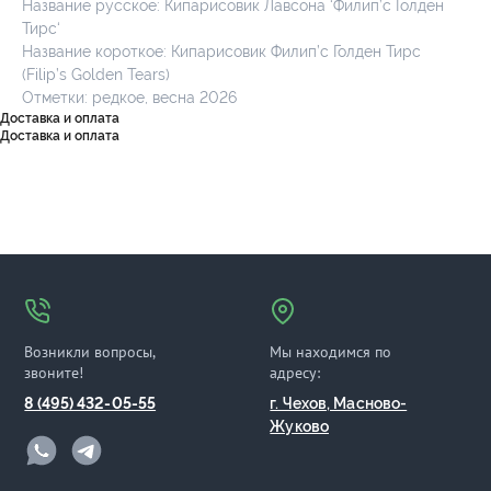
Название русское: Кипарисовик Лавсона ‘Филип’с Голден
Тирс‘
Название короткое: Кипарисовик Филип’с Голден Тирс
(Filip’s Golden Tears)
Отметки: редкое, весна 2026
Доставка и оплата
Доставка и оплата
Возникли вопросы,
Мы находимся по
звоните!
адресу:
8 (495) 432-05-55
г. Чехов, Масново-
Жуково