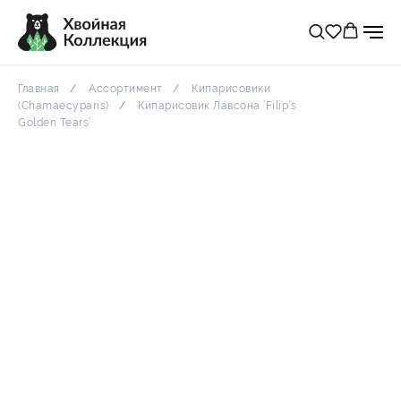
Главная
Ассортимент
Кипарисовики
(Chamaecyparis)
Кипарисовик Лавсона ‘Filip’s
Golden Tears’