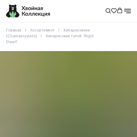
Главная
Ассортимент
Кипарисовики
(Chamaecyparis)
Кипарисовик тупой ‘Rigid
Dwarf’