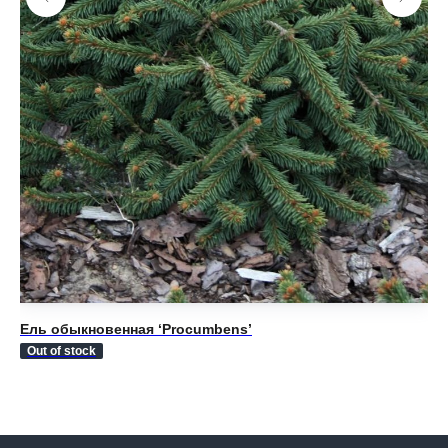
Ель обыкновенная ‘Procumbens’
Ел
Out of stock
Ou