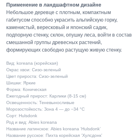
Применение в ландшафтном дизайне
Небольшое деревце с плотным, компактным
габитусом способно украсить альпийскую горку,
каменистый, вересковый и японский садик,
подпорную стенку, склон, опушку леса, войти в состав
смешанной группы древесных растений,
формирующих свободно растущую живую стенку.
Вид: koreana (корейская)
Окрас хвои: Сизо-зеленый
Цвет прироста: Сизо-зеленый
Шишки: Яркие
Форма: Коническая
Ежегодный прирост: Карлики (8-15 см)
Освещенность: Теневыносливые
Морозостойкость: Зона 4 — до −34 °C
Сорт: Hulsdonk
Род и вид: Abies koreana
Название латинское: Abies koreana ‘Hulsdonk’
Название русское: Пихта корейская ‘Хулсдонк’