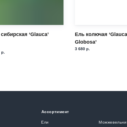
 сибирская ‘Glauca’
Ель колючая ‘Glauc
Globosa’
3 680
р.
р.
Ассортимент
я
Ели
Можжевельни