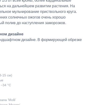
 1/3 от всей кроны, более кардинальные
ться на дальнейшем развитии растения. На
ельное мульчирование приствольного круга.
них солнечных ожогов очень хорошо
ый полив до наступления заморозков.
ном дизайне
ландшафтном дизайне. В формирующей обрезке
8-15 см)
ые
 −34 °C
ana ‘Molli’
йская ‘Молли’