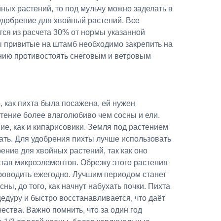
ых растений, то под мульчу можно заделать в
удобрение для хвойный растений. Все
тся из расчета 30% от нормы указанной
ы привитые на штамб необходимо закрепить на
ению противостоять снеговым и ветровым
, как пихта была посажена, ей нужен
тение более влаголюбиво чем сосны и ели.
е, как и кипарисовики. Земля под растением
ать. Для удобрения пихты лучше использовать
ние для хвойных растений, так как оно
тав микроэлементов. Обрезку этого растения
роводить ежегодно. Лучшим периодом станет
ны, до того, как начнут набухать почки. Пихта
едуру и быстро восстанавливается, что даёт
ества. Важно помнить, что за один год