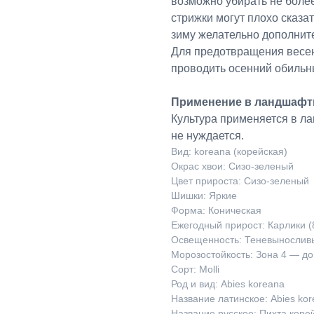
возможно убирать не более
стрижки могут плохо сказа
зиму желательно дополнит
Для предотвращения весен
проводить осенний обильн
Применение в ландшафт
Культура применяется в 
не нуждается.
Вид: koreana (корейская)
Окрас хвои: Сизо-зеленый
Цвет прироста: Сизо-зеленый
Шишки: Яркие
Форма: Коническая
Ежегодный прирост: Карлики (
Освещенность: Теневынослив
Морозостойкость: Зона 4 — до
Сорт: Molli
Род и вид: Abies koreana
Название латинское: Abies kore
Название русское: Пихта коре