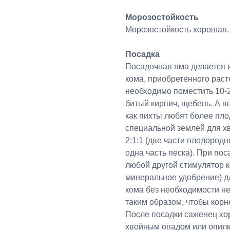
Морозостойкость
Морозостойкость хорошая. 
Посадка
Посадочная яма делается 
кома, приобретенного раст
необходимо поместить 10-2
битый кирпич, щебень. А в
как пихты любят более пло
специальной землей для х
2:1:1 (две части плодород
одна часть песка). При по
любой другой стимулятор к
минеральное удобрение) д
кома без необходимости н
таким образом, чтобы корн
После посадки саженец хо
хвойным опадом или опилк