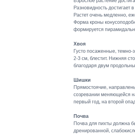
Взрослое растение достигае
Разновидность достигает в 
Растет очень медленно, еж
Форма кроны конусоподобн
формируется пирамидальн
Хвоя
Густо посаженные, темно-з
2-3 см, блестит. Нижняя с
благодаря двум продольны
Шишки
Прямостоячие, направлены
созревании меняющейся на
первый год, на второй опа
Почва
Почва для пихты должна б
дренированной, слабокисл