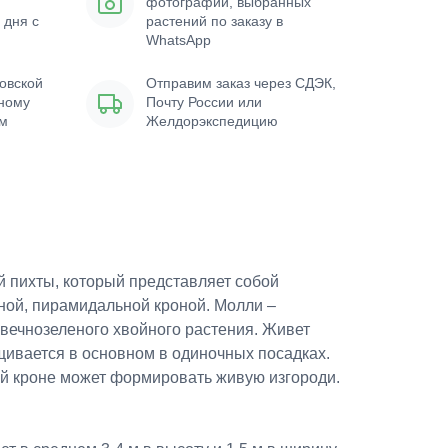
фотографии, выбранных
 дня с
растений по заказу в
WhatsApp
овской
Отправим заказ через СДЭК,
нному
Почту России или
ым
Желдорэкспедицию
й пихты, который представляет собой
ной, пирамидальной кроной. Молли –
вечнозеленого хвойного растения. Живет
щивается в основном в одиночных посадках.
ой кроне может формировать живую изгороди.