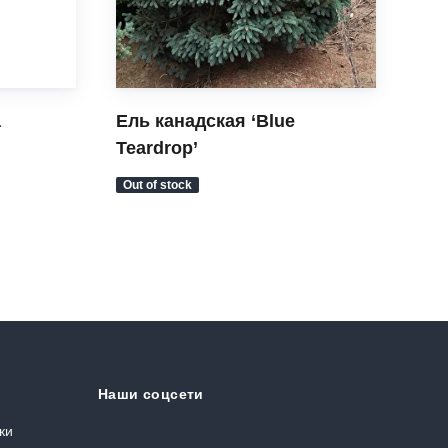
a
Ель канадская ‘Blue
Ель
Teardrop’
Out of stock
Out 
Наши соцсети
ки