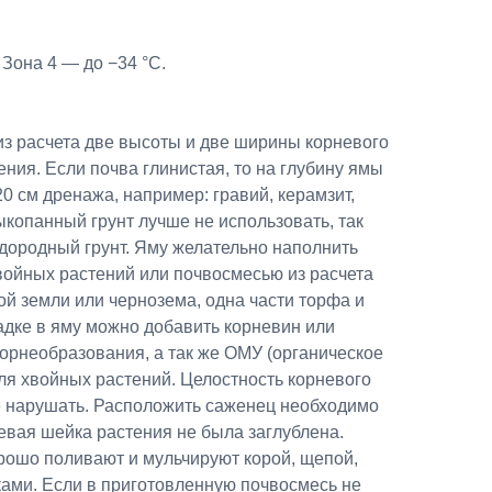
Зона 4 — до −34 °C.
из расчета две высоты и две ширины корневого
ения. Если почва глинистая, то на глубину ямы
0 см дренажа, например: гравий, керамзит,
ыкопанный грунт лучше не использовать, так
дородный грунт. Яму желательно наполнить
войных растений или почвосмесью из расчета
ной земли или чернозема, одна части торфа и
садке в яму можно добавить корневин или
орнеобразования, а так же ОМУ (органическое
ля хвойных растений. Целостность корневого
е нарушать. Расположить саженец необходимо
евая шейка растения не была заглублена.
рошо поливают и мульчируют корой, щепой,
ами. Если в приготовленную почвосмесь не