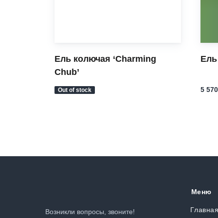
‘Summer
Ель колючая ‘Charming
Ель
Chub’
5 570
Out of stock
Меню
Главна
Возникли вопросы, звоните!