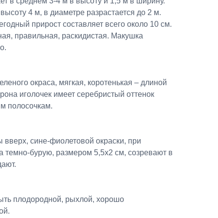
т в среднем 3-4 м в высоту и 1,5 м в ширину.
высоту 4 м, в диаметре разрастается до 2 м.
егодный прирост составляет всего около 10 см.
ая, правильная, раскидистая. Макушка
о.
еленого окраса, мягкая, коротенькая – длиной
торона иголочек имеет серебристый оттенок
м полосочкам.
 вверх, сине-фиолетовой окраски, при
 темно-бурую, размером 5,5х2 см, созревают в
дают.
ыть плодородной, рыхлой, хорошо
ой.