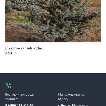
Ель колючая ‘Iseli Foxtail’
Ел
8 720
р.
9 
Возникли вопросы,
Мы находимся по
звоните!
адресу:
8 (495) 432-05-55
г. Чехов, Масново-