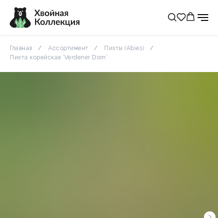
Главная
Ассортимент
Пихты (Abies)
Пихта корейская ‘Verdener Dom’