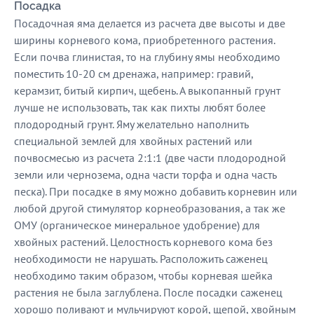
Посадка
Посадочная яма делается из расчета две высоты и две
ширины корневого кома, приобретенного растения.
Если почва глинистая, то на глубину ямы необходимо
поместить 10-20 см дренажа, например: гравий,
керамзит, битый кирпич, щебень. А выкопанный грунт
лучше не использовать, так как пихты любят более
плодородный грунт. Яму желательно наполнить
специальной землей для хвойных растений или
почвосмесью из расчета 2:1:1 (две части плодородной
земли или чернозема, одна части торфа и одна часть
песка). При посадке в яму можно добавить корневин или
любой другой стимулятор корнеобразования, а так же
ОМУ (органическое минеральное удобрение) для
хвойных растений. Целостность корневого кома без
необходимости не нарушать. Расположить саженец
необходимо таким образом, чтобы корневая шейка
растения не была заглублена. После посадки саженец
хорошо поливают и мульчируют корой, щепой, хвойным