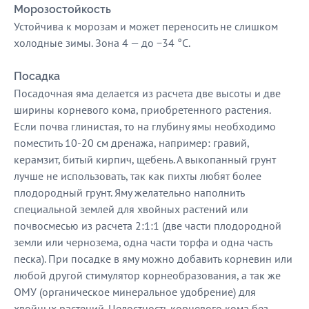
Морозостойкость
Устойчива к морозам и может переносить не слишком
холодные зимы. Зона 4 — до −34 °C.
Посадка
Посадочная яма делается из расчета две высоты и две
ширины корневого кома, приобретенного растения.
Если почва глинистая, то на глубину ямы необходимо
поместить 10-20 см дренажа, например: гравий,
керамзит, битый кирпич, щебень. А выкопанный грунт
лучше не использовать, так как пихты любят более
плодородный грунт. Яму желательно наполнить
специальной землей для хвойных растений или
почвосмесью из расчета 2:1:1 (две части плодородной
земли или чернозема, одна части торфа и одна часть
песка). При посадке в яму можно добавить корневин или
любой другой стимулятор корнеобразования, а так же
ОМУ (органическое минеральное удобрение) для
хвойных растений. Целостность корневого кома без