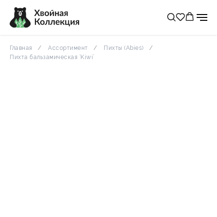
Главная
Ассортимент
Пихты (Abies)
Пихта бальзамическая ‘Kiwi’