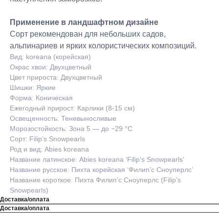
Применение в ландшафтном дизайне
Сорт рекомендован для небольших садов,
альпинариев и ярких колористических композиций.
Вид: koreana (корейская)
Окрас хвои: Двухцветный
Цвет прироста: Двухцветный
Шишки: Яркие
Форма: Коническая
Ежегодный прирост: Карлики (8-15 см)
Освещенность: Теневыносливые
Морозостойкость: Зона 5 — до −29 °C
Сорт: Filip’s Snowpearls
Род и вид: Abies koreana
Название латинское: Abies koreana ‘Filip’s Snowpearls’
Название русское: Пихта корейская ‘Филип’с Сноуперлс’
Название короткое: Пихта Филип’с Сноуперлс (Filip’s
Snowpearls)
Доставка/оплата
Доставка/оплата