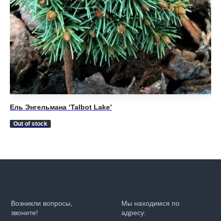
Ель Энгельмана ‘Talbot Lake’
Ел
3 
Out of stock
Возникли вопросы,
Мы находимся по
звоните!
адресу: