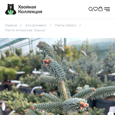
Главная
Ассортимент
Пихты (Abies)
Пихта испанская ‘Glauca’