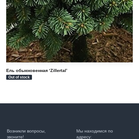
Ель обыкновенная ‘Zillertal’
Ел
Out of stock
Ou
Возникли вопросы,
Мы находимся по
звоните!
адресу: