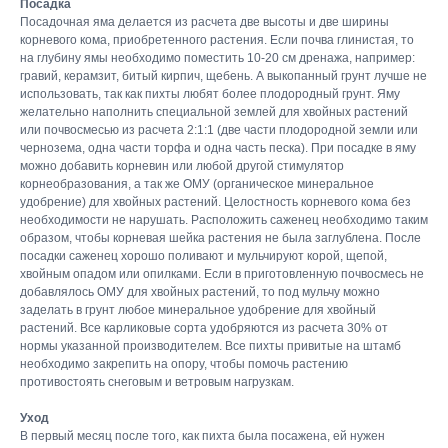
Посадка
Посадочная яма делается из расчета две высоты и две ширины
корневого кома, приобретенного растения. Если почва глинистая, то
на глубину ямы необходимо поместить 10-20 см дренажа, например:
гравий, керамзит, битый кирпич, щебень. А выкопанный грунт лучше не
использовать, так как пихты любят более плодородный грунт. Яму
желательно наполнить специальной землей для хвойных растений
или почвосмесью из расчета 2:1:1 (две части плодородной земли или
чернозема, одна части торфа и одна часть песка). При посадке в яму
можно добавить корневин или любой другой стимулятор
корнеобразования, а так же ОМУ (органическое минеральное
удобрение) для хвойных растений. Целостность корневого кома без
необходимости не нарушать. Расположить саженец необходимо таким
образом, чтобы корневая шейка растения не была заглублена. После
посадки саженец хорошо поливают и мульчируют корой, щепой,
хвойным опадом или опилками. Если в приготовленную почвосмесь не
добавлялось ОМУ для хвойных растений, то под мульчу можно
заделать в грунт любое минеральное удобрение для хвойный
растений. Все карликовые сорта удобряются из расчета 30% от
нормы указанной производителем. Все пихты привитые на штамб
необходимо закрепить на опору, чтобы помочь растению
противостоять снеговым и ветровым нагрузкам.
Уход
В первый месяц после того, как пихта была посажена, ей нужен