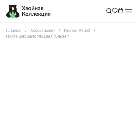
Главная
Ассортимент
Пихты (Abies)
Пихта шершавоплодная ‘Glacier’