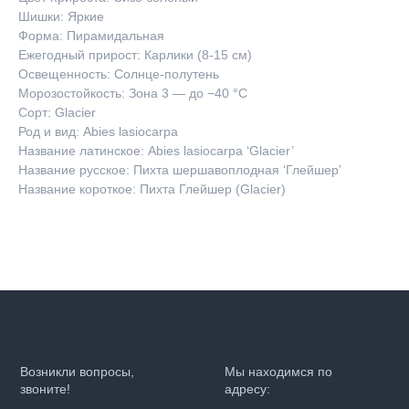
Шишки: Яркие
Форма: Пирамидальная
Ежегодный прирост: Карлики (8-15 см)
Освещенность: Солнце-полутень
Морозостойкость: Зона 3 — до −40 °C
Сорт: Glacier
Род и вид: Abies lasiocarpa
Название латинское: Abies lasiocarpa ‘Glacier’
Название русское: Пихта шершавоплодная ‘Глейшер’
Название короткое: Пихта Глейшер (Glacier)
Возникли вопросы,
Мы находимся по
звоните!
адресу: