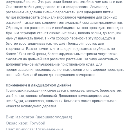
регулярный полив. Это растение более влаголюбиво чем сосны и ели.
Она также любит дождевание, как и кипарисовики. Земля под
растением не должна сильно пересыхать. Для удобрения пихты
лучше использовать специализированное удобрение для хвойных
растений, так как оно содержит оптимальный состав микроэлементов.
Обрезку этого растения если необходимо, можно проводить ежегодно.
Лучшим периодом станет окончание зимы, начало весны, до того, как
начнут набухать почки. Пихта хорошо переносит эту процедуру и
быстро восстанавливается, что даёт большой простор для
творчества. Важно помнить, что за один год возможно убирать не
более 1/3 от всей кроны, более кардинальные стрижки могут плохо
сказаться на дальнейшем развитии растения. На зиму желательно
дополнительное мульчирование приствольного круга. Для
предотвращения весенних солнечных ожогов очень хорошо проводить
осенний обильный полив до наступления заморозков.
Применение в ландшафтном дизайне
Групповых насаждениях сочетается с можжевельником, бересклетом,
ивой, елью, кленом, облепихой. Дополняют композицию злаки,
незабудки, хаконехлоа, тюльпаны. Компакта может применяться в
качестве новогоднего деревца.
Вид: lasiocarpa (шершавоплодная)
Окрас хвои: Голубой
Цвет прироста: Сизо-зеленый